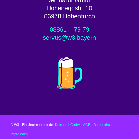
Hoheneggstr. 10
86978 Hohenfurch
08861 – 79 79
servus@w3.bayern
© W3 - Ein Unternehmen der
Deinhardt GmbH
-
AGB
-
Datenschutz
-
Impressum